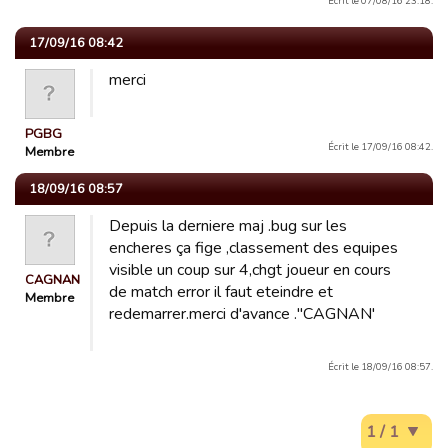
Écrit le 07/08/16 23:18.
17/09/16 08:42
merci
PGBG
Écrit le 17/09/16 08:42.
Membre
18/09/16 08:57
Depuis la derniere maj .bug sur les
encheres ça fige ,classement des equipes
visible un coup sur 4,chgt joueur en cours
CAGNAN
de match error il faut eteindre et
Membre
redemarrer.merci d'avance ."CAGNAN'
Écrit le 18/09/16 08:57.
1 / 1