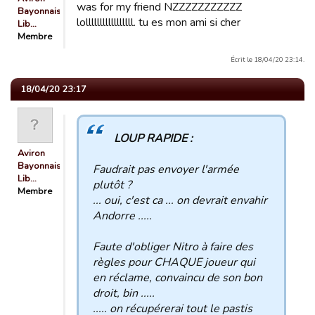
was for my friend NZZZZZZZZZZZ
Bayonnais
lolllllllllllllllll. tu es mon ami si cher
Lib…
Membre
Écrit le 18/04/20 23:14.
18/04/20 23:17
LOUP RAPIDE :
Aviron
Bayonnais
Faudrait pas envoyer l'armée
Lib…
plutôt ?
Membre
... oui, c'est ca ... on devrait envahir
Andorre .....
Faute d'obliger Nitro à faire des
règles pour CHAQUE joueur qui
en réclame, convaincu de son bon
droit, bin .....
..... on récupérerai tout le pastis