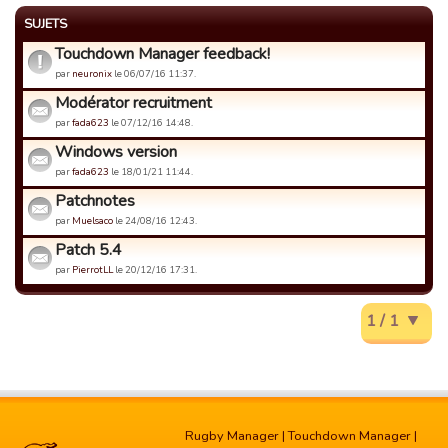
SUJETS
Touchdown Manager feedback!
par
neuronix
le 06/07/16 11:37.
Modérator recruitment
par
fada623
le 07/12/16 14:48.
Windows version
par
fada623
le 18/01/21 11:44.
Patchnotes
par
Muelsaco
le 24/08/16 12:43.
Patch 5.4
par
PierrotLL
le 20/12/16 17:31.
1 / 1
Rugby Manager
|
Touchdown Manager
|