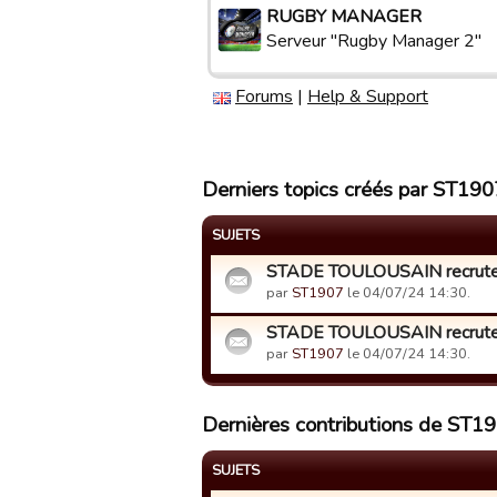
RUGBY MANAGER
Serveur "Rugby Manager 2"
Forums
|
Help & Support
Derniers topics créés par ST190
SUJETS
STADE TOULOUSAIN recrut
par
ST1907
le 04/07/24 14:30.
STADE TOULOUSAIN recrut
par
ST1907
le 04/07/24 14:30.
Dernières contributions de ST1
SUJETS