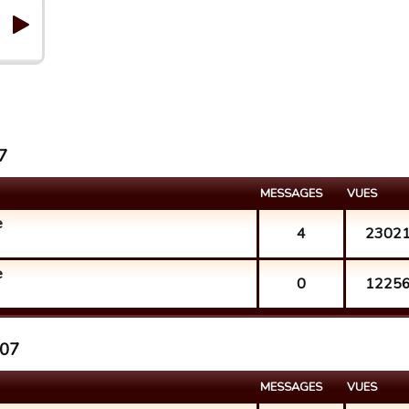
7
MESSAGES
VUES
e
4
2302
e
0
1225
907
MESSAGES
VUES