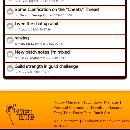
par
Guest CQQRHG
le 21/11/20 15:27.
Some Clarification on the "Cheats" Thread
par
Phalanx : Damage Inc…
le 19/06/20 15:57.
Liven the chat up a bit
par
Ystrad
le 11/06/20 17:30.
ranking
par
Philippe Kuder
le 16/04/20 02:45.
New patch notes I'm mixed
par
Ashley Longthorn
le 20/12/19 22:47.
Guild strength in guild challenge.
par
Scopa
le 08/08/19 17:36.
Rugby Manager
|
Touchdown Manager
|
Football Champions
|
Handball Manager
|
Tasty Tale
|
Fancy Tale
|
Run It Out
Nous contacter
|
Confidentialité
| Sweet Nitro
© 2017