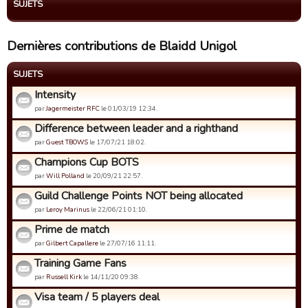
SUJETS
Dernières contributions de Blaidd Unigol
SUJETS
Intensity
par
Jagermeister RFC
le 01/03/19 12:34.
Difference between leader and a righthand
par
Guest TBOWS
le 17/07/21 18:02.
Champions Cup BOTS
par
Will Polland
le 20/09/21 22:57.
Guild Challenge Points NOT being allocated
par
Leroy Marinus
le 22/06/21 01:10.
Prime de match
par
Gilbert Capallere
le 27/07/16 11:11.
Training Game Fans
par
Russell Kirk
le 14/11/20 09:38.
Visa team / 5 players deal