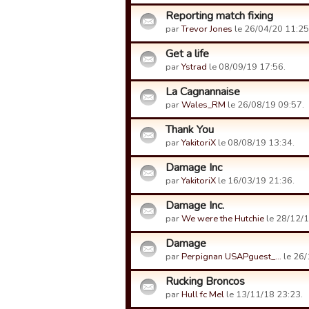
Reporting match fixing
par
Trevor Jones
le 26/04/20 11:25
Get a life
par
Ystrad
le 08/09/19 17:56.
La Cagnannaise
par
Wales_RM
le 26/08/19 09:57.
Thank You
par
YakitoriX
le 08/08/19 13:34.
Damage Inc
par
YakitoriX
le 16/03/19 21:36.
Damage Inc.
par
We were the Hutchie
le 28/12/1
Damage
par
Perpignan USAPguest_…
le 26/
Rucking Broncos
par
Hull fc Mel
le 13/11/18 23:23.