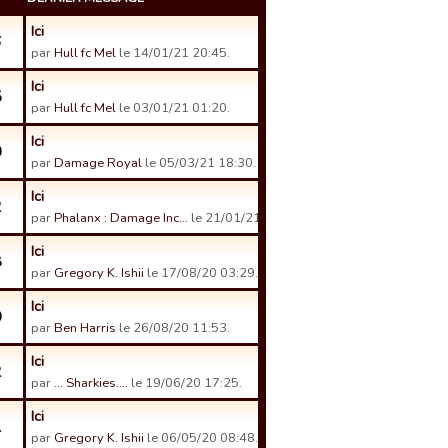
Ici
6
par
Hull fc Mel
le 14/01/21 20:45.
Ici
5
par
Hull fc Mel
le 03/01/21 01:20.
Ici
0
par
Damage Royal
le 05/03/21 18:30.
Ici
2
par
Phalanx : Damage Inc…
le 21/01/21 13:06.
Ici
8
par
Gregory K. Ishii
le 17/08/20 03:29.
Ici
0
par
Ben Harris
le 26/08/20 11:53.
Ici
2
par
... Sharkies....
le 19/06/20 17:25.
Ici
1
par
Gregory K. Ishii
le 06/05/20 08:48.