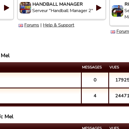
HANDBALL MANAGER
R
Serveur "Handball Manager 2"
Se
M
Forums
|
Help & Support
Forum
c Mel
MESSAGES
VUES
0
1792
4
2447
fc Mel
MESSAGES
VUES