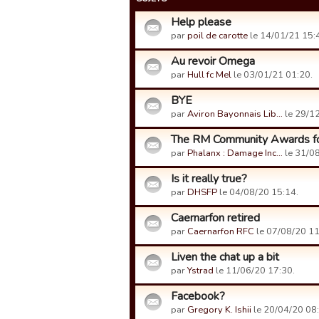
Help please
par
poil de carotte
le 14/01/21 15:
Au revoir Omega
par
Hull fc Mel
le 03/01/21 01:20.
BYE
par
Aviron Bayonnais Lib…
le 29/12
The RM Community Awards fo
par
Phalanx : Damage Inc…
le 31/08
Is it really true?
par
DHSFP
le 04/08/20 15:14.
Caernarfon retired
par
Caernarfon RFC
le 07/08/20 11
Liven the chat up a bit
par
Ystrad
le 11/06/20 17:30.
Facebook?
par
Gregory K. Ishii
le 20/04/20 08: