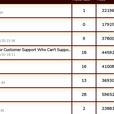
1
2219
49.
0
1792
9
3780
/20 23:36.
r Customer Support Who Can't Suppo...
18
4459
/20 18:11.
16
4100
13
3693
:49.
28
5965
2
2388
39.