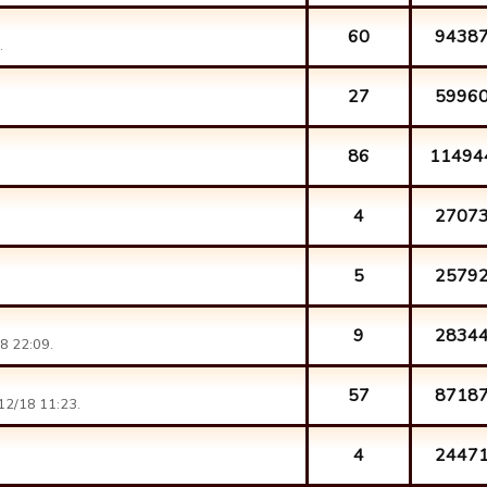
60
9438
.
27
5996
86
11494
4
2707
5
2579
9
2834
8 22:09.
57
8718
12/18 11:23.
4
2447