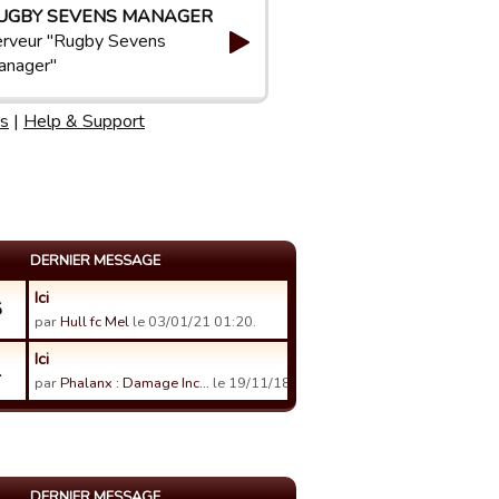
UGBY SEVENS MANAGER
rveur "Rugby Sevens
anager"
s
|
Help & Support
DERNIER MESSAGE
Ici
5
par
Hull fc Mel
le 03/01/21 01:20.
Ici
1
par
Phalanx : Damage Inc…
le 19/11/18 15:24.
DERNIER MESSAGE