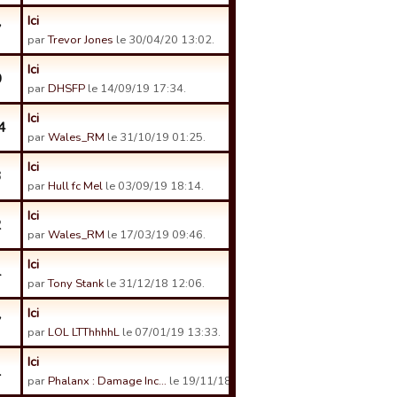
Ici
7
par
Trevor Jones
le 30/04/20 13:02.
Ici
0
par
DHSFP
le 14/09/19 17:34.
Ici
4
par
Wales_RM
le 31/10/19 01:25.
Ici
3
par
Hull fc Mel
le 03/09/19 18:14.
Ici
2
par
Wales_RM
le 17/03/19 09:46.
Ici
4
par
Tony Stank
le 31/12/18 12:06.
Ici
7
par
LOL LTThhhhL
le 07/01/19 13:33.
Ici
1
par
Phalanx : Damage Inc…
le 19/11/18 15:24.