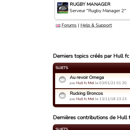
RUGBY MANAGER
Serveur "Rugby Manager 2"
Forums
|
Help & Support
Derniers topics créés par Hull f
SUJETS
Au revoir Omega
par
Hull fc Mel
le 03/01/21 01:20.
Rucking Broncos
par
Hull fc Mel
le 13/11/18 23:23.
Dernières contributions de Hull 
SUJETS