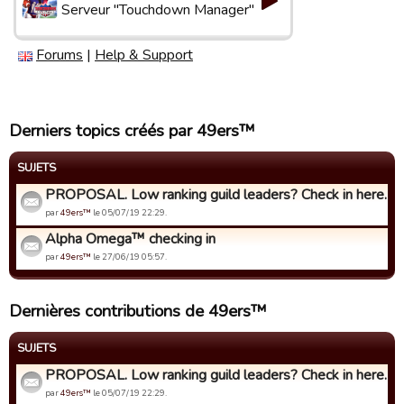
Serveur "Touchdown Manager"
Forums
|
Help & Support
Derniers topics créés par 49ers™
SUJETS
PROPOSAL. Low ranking guild leaders? Check in here.
par
49ers™
le 05/07/19 22:29.
Alpha Omega™ checking in
par
49ers™
le 27/06/19 05:57.
Dernières contributions de 49ers™
SUJETS
PROPOSAL. Low ranking guild leaders? Check in here.
par
49ers™
le 05/07/19 22:29.