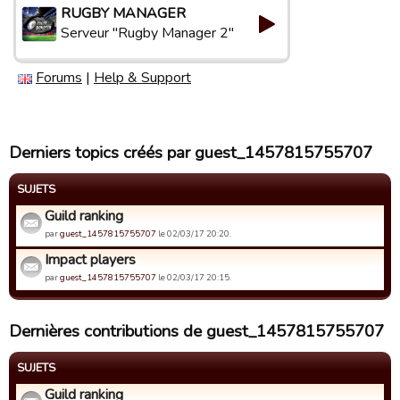
RUGBY MANAGER
Serveur "Rugby Manager 2"
Forums
|
Help & Support
Derniers topics créés par guest_1457815755707
SUJETS
Guild ranking
par
guest_1457815755707
le 02/03/17 20:20.
Impact players
par
guest_1457815755707
le 02/03/17 20:15.
Dernières contributions de guest_1457815755707
SUJETS
Guild ranking