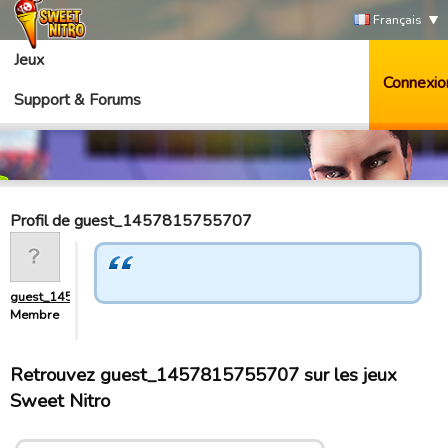
Français
Jeux
Connexio
Support & Forums
Profil de guest_1457815755707
guest_1457815755707
Membre
Retrouvez guest_1457815755707 sur les jeux
Sweet Nitro