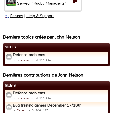
Serveur "Rugby Manager 2"
Forums
|
Help & Support
Derniers topics créés par John Nelson
SUJETS
Defence problems
par
John Nelson
le 16/02/17 14:44.
Dernières contributions de John Nelson
SUJETS
Defence problems
par
John Nelson
le 16/02/17 14:44.
Bug training games December 17/18th
par
PierrotLL
le 19/12/16 14:27.