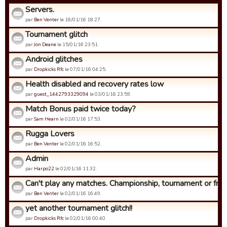
Servers.
par
Ben Venter
le 16/01/16 18:27.
Tournament glitch
par
Jon Deane
le 15/01/16 23:51.
Android glitches
par
Dropkicks Rfc
le 07/01/16 04:25.
Health disabled and recovery rates low
par
guest_1442793329094
le 03/01/16 23:59.
Match Bonus paid twice today?
par
Sam Hearn
le 02/01/16 17:53.
Rugga Lovers
par
Ben Venter
le 02/01/16 16:52.
Admin
par
Harpo22
le 02/01/16 11:32.
Can't play any matches. Championship, tournament or friend
par
Ben Venter
le 02/01/16 16:49.
yet another tournament glitch!!
par
Dropkicks Rfc
le 02/01/16 00:40.