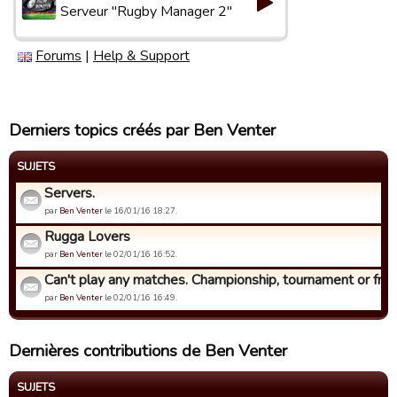
Serveur "Rugby Manager 2"
Forums
|
Help & Support
Derniers topics créés par Ben Venter
SUJETS
Servers.
par
Ben Venter
le 16/01/16 18:27.
Rugga Lovers
par
Ben Venter
le 02/01/16 16:52.
Can't play any matches. Championship, tournament or friend
par
Ben Venter
le 02/01/16 16:49.
Dernières contributions de Ben Venter
SUJETS