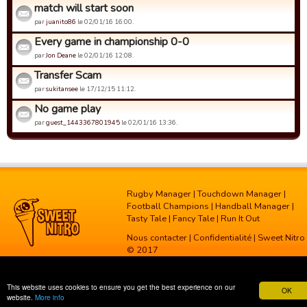
match will start soon
par
juanito86
le 02/01/16 16:00.
Every game in championship 0-0
par
Jon Deane
le 02/01/16 12:08.
Transfer Scam
par
sukitansee
le 17/12/15 11:12.
No game play
par
guest_1443367801945
le 02/01/16 13:36.
Rugby Manager
|
Touchdown Manager
|
Football Champions
|
Handball Manager
|
Tasty Tale
|
Fancy Tale
|
Run It Out
Nous contacter
|
Confidentialité
| Sweet Nitro
© 2017
This website uses cookies to ensure you get the best experience on our
OK
website.
More info