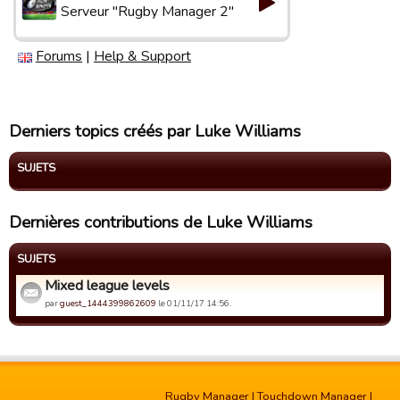
Serveur "Rugby Manager 2"
Forums
|
Help & Support
Derniers topics créés par Luke Williams
SUJETS
Dernières contributions de Luke Williams
SUJETS
Mixed league levels
par
guest_1444399862609
le 01/11/17 14:56.
Rugby Manager
|
Touchdown Manager
|