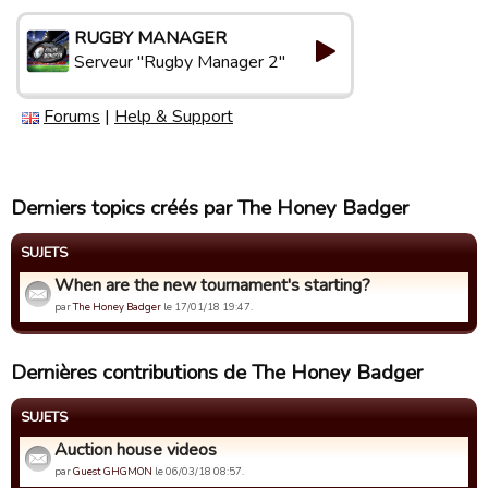
RUGBY MANAGER
Serveur "Rugby Manager 2"
Forums
|
Help & Support
Derniers topics créés par The Honey Badger
SUJETS
When are the new tournament's starting?
par
The Honey Badger
le 17/01/18 19:47.
Dernières contributions de The Honey Badger
SUJETS
Auction house videos
par
Guest GHGMON
le 06/03/18 08:57.