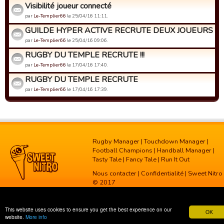
Visibilité joueur connecté
par
Le-Templier66
le 25/04/16 11:11.
GUILDE HYPER ACTIVE RECRUTE DEUX JOUEURS AC
par
Le-Templier66
le 25/04/16 09:06.
RUGBY DU TEMPLE RECRUTE !!!
par
Le-Templier66
le 17/04/16 17:40.
RUGBY DU TEMPLE RECRUTE
par
Le-Templier66
le 17/04/16 17:39.
Rugby Manager
|
Touchdown Manager
|
Football Champions
|
Handball Manager
|
Tasty Tale
|
Fancy Tale
|
Run It Out
Nous contacter
|
Confidentialité
| Sweet Nitro
© 2017
This website uses cookies to ensure you get the best experience on our
OK
website.
More info