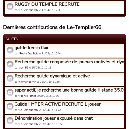
RUGBY DU TEMPLE RECRUTE
par
Le-Templier66
le 17/04/16 17:39.
Dernières contributions de Le-Templier66
SUJETS
guilde french flair
par
Robin Des Bois
le 31/07/16 10:04.
Recherche guilde composée de joueurs motivés et dyna
par
asm45
le 15/08/16 10:13.
Recherche guilde dynamique et active
par
clemanelinch
le 25/07/16 21:36.
super actif, je recherche une bonne guilde !!! stade 35.000 
par
Franck Tastet
le 08/12/15 17:09.
Guilde HYPER ACTIVE RECRUTE 1 joueur
par
Le-Templier66
le 26/04/16 14:46.
Dénomination joueur expulsé dans chat
par
Le-Templier66
le 25/04/16 11:15.