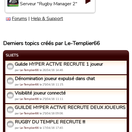
Serveur "Rugby Manager 2"
Forums
|
Help & Support
Derniers topics créés par Le-Templier66
SUJETS
Guilde HYPER ACTIVE RECRUTE 1 joueur
par
Le-Templier66
le 26/04/16 14:46.
Dénomination joueur expulsé dans chat
par
Le-Templier66
le 25/04/16 11:15.
Visibilité joueur connecté
par
Le-Templier66
le 25/04/16 11:11.
GUILDE HYPER ACTIVE RECRUTE DEUX JOUEURS AC
par
Le-Templier66
le 25/04/16 09:06.
RUGBY DU TEMPLE RECRUTE !!!
par
Le-Templier66
le 17/04/16 17:40.