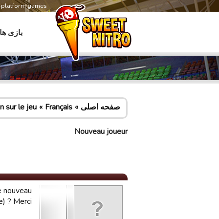
s-platform games
بازی ها
صفحه اصلی
Français
 sur le jeu
Nouveau joueur
de nouveau
e) ? Merci