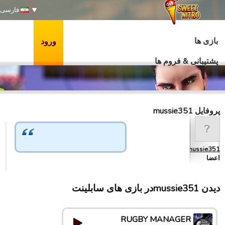
فارسی
بازی ها
ورود
پشتیبانی & فروم ها
پروفایل mussie351
mussie351
اعضا
دیدن mussie351در بازی های سابلینت
RUGBY MANAGER