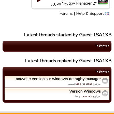
"Rugby Manager 2" سرور
Forums
|
Help & Support
Latest threads started by Guest 1SA1XB
موضوع ها
Latest threads replied by Guest 1SA1XB
موضوع ها
nouvelle version sur windows de rugby manager
. درتاریخ
Didier Laurent
توسط
Version Windows
. درتاریخ
neuronix
توسط