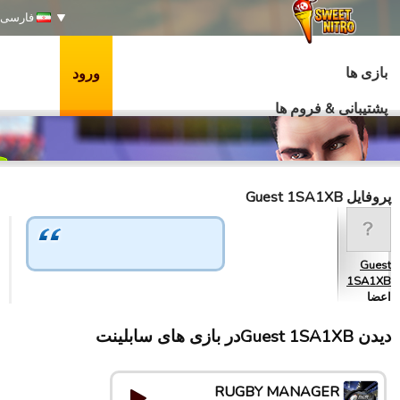
فارسی
بازی ها
ورود
پشتیبانی & فروم ها
پروفایل Guest 1SA1XB
Guest
1SA1XB
اعضا
دیدن Guest 1SA1XBدر بازی های سابلینت
RUGBY MANAGER