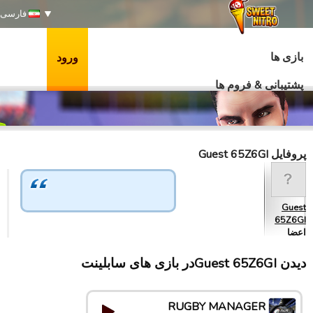
فارسی
بازی ها
ورود
پشتیبانی & فروم ها
پروفایل Guest 65Z6GI
Guest
65Z6GI
اعضا
دیدن Guest 65Z6GIدر بازی های سابلینت
RUGBY MANAGER