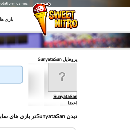
s-platform games
بازی ها
پروفایل SunyataSan
SunyataSan
اعضا
دیدن SunyataSanدر بازی های سابلینت