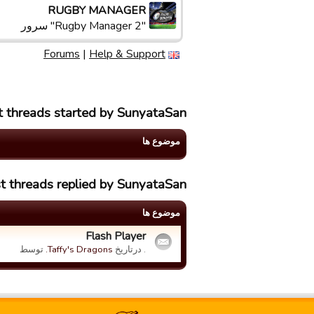
RUGBY MANAGER
"Rugby Manager 2" سرور
Forums
|
Help & Support
t threads started by SunyataSan
موضوع ها
t threads replied by SunyataSan
موضوع ها
Flash Player
. درتاریخ
Taffy's Dragons.
توسط