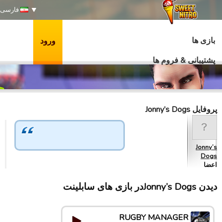
فارسی
بازی ها
ورود
پشتیبانی & فروم ها
پروفایل Jonny’s Dogs
Jonny’s
Dogs
اعضا
دیدن Jonny’s Dogsدر بازی های سابلینت
RUGBY MANAGER