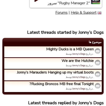
"Rugby Manager 2" سرور
Forums
|
Help & Support
Latest threads started by Jonny’s Dogs
موضوع ها
Mighty Ducks is a MB Queen
. درتاریخ
Jonny’s Dogs
توسط
We are the Hutchie
. درتاریخ
Jonny’s Dogs
توسط
Jonny’s Marauders Hanging up my virtual boots
. درتاریخ
Jonny’s Dogs
توسط
Rucking Broncos MB free final Tonight?
. درتاریخ
Jonny’s Dogs
توسط
Latest threads replied by Jonny’s Dogs