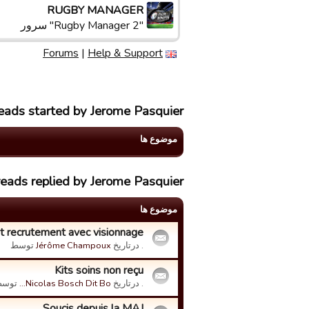
RUGBY MANAGER
"Rugby Manager 2" سرور
Forums
|
Help & Support
eads started by Jerome Pasquier
موضوع ها
reads replied by Jerome Pasquier
موضوع ها
t recrutement avec visionnage
. درتاریخ
Jérôme Champoux
توسط
Kits soins non reçu
. درتاریخ
Nicolas Bosch Dit Bo…
توسط
Soucis depuis la MAJ