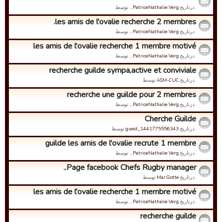
. درتاریخ
PatriceNathalie Verg…
توسط
les amis de l'ovalie recherche 2 membres.
. درتاریخ
PatriceNathalie Verg…
توسط
les amis de l'ovalie recherche 1 membre motivé
. درتاریخ
PatriceNathalie Verg…
توسط
recherche guilde sympa,active et conviviale
. درتاریخ
ASM-CUC
توسط
recherche une guilde pour 2 membres
. درتاریخ
PatriceNathalie Verg…
توسط
Cherche Guilde
. درتاریخ
guest_1441775556343
توسط
guilde les amis de l'ovalie recrute 1 membre
. درتاریخ
PatriceNathalie Verg…
توسط
Page facebook Chefs Rugby manager..
. درتاریخ
Mar Gotte
توسط
les amis de l'ovalie recherche 1 membre motivé
. درتاریخ
PatriceNathalie Verg…
توسط
recherche guilde