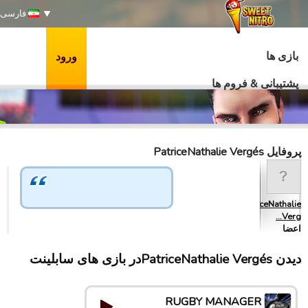
فارسی
بازی ها
ورود
پشتیبانی & فروم ها
پروفایل PatriceNathalie Vergés
PatriceNathalie
Verg…
اعضا
دیدن PatriceNathalie Vergésدر بازی های سابلینت
RUGBY MANAGER