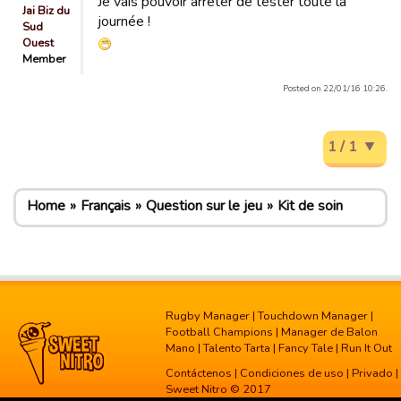
Je vais pouvoir arrêter de tester toute la
Jai Biz du
journée !
Sud
Ouest
Member
Posted on 22/01/16 10:26.
1 / 1
Home
Français
Question sur le jeu
Kit de soin
Rugby Manager
|
Touchdown Manager
|
Football Champions
|
Manager de Balon
Mano
|
Talento Tarta
|
Fancy Tale
|
Run It Out
Contáctenos
|
Condiciones de uso
|
Privado
|
Sweet Nitro © 2017