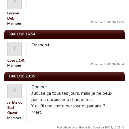
Lycaon
Deb
Posted on 09/01/16 11:13.
Member
09/01/16 16:54
Ok merci
guest_1451141579292
Posted on 09/01/16 16:54.
Member
18/01/16 23:39
Bonjour
J'utilise ça tous les jours, mais je ne peux
pas les encaisser à chaque fois.
Jai Biz du
Y a-t'il une limite par jour et par ami ?
Sud
Merci
Ouest
Member
Post edited by Jai Biz du Sud Ouest on 18/01/16 23:40