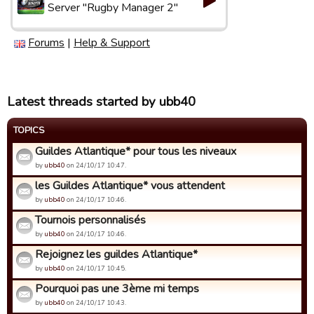
Server "Rugby Manager 2"
Forums
|
Help & Support
Latest threads started by ubb40
TOPICS
Guildes Atlantique* pour tous les niveaux
by
ubb40
on 24/10/17 10:47.
les Guildes Atlantique* vous attendent
by
ubb40
on 24/10/17 10:46.
Tournois personnalisés
by
ubb40
on 24/10/17 10:46.
Rejoignez les guildes Atlantique*
by
ubb40
on 24/10/17 10:45.
Pourquoi pas une 3ème mi temps
by
ubb40
on 24/10/17 10:43.