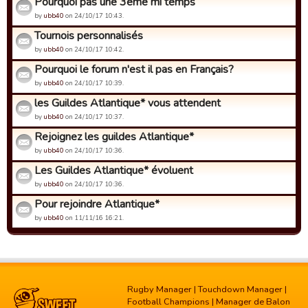
Pourquoi pas une 3ème mi temps
by
ubb40
on 24/10/17 10:43.
Tournois personnalisés
by
ubb40
on 24/10/17 10:42.
Pourquoi le forum n'est il pas en Français?
by
ubb40
on 24/10/17 10:39.
les Guildes Atlantique* vous attendent
by
ubb40
on 24/10/17 10:37.
Rejoignez les guildes Atlantique*
by
ubb40
on 24/10/17 10:36.
Les Guildes Atlantique* évoluent
by
ubb40
on 24/10/17 10:36.
Pour rejoindre Atlantique*
by
ubb40
on 11/11/16 16:21.
Rugby Manager
|
Touchdown Manager
|
Football Champions
|
Manager de Balon