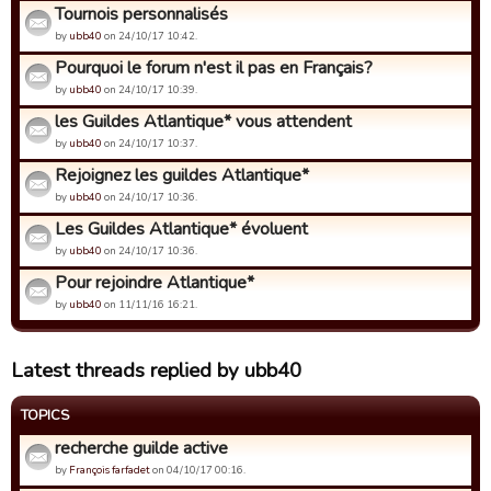
Tournois personnalisés
by
ubb40
on 24/10/17 10:42.
Pourquoi le forum n'est il pas en Français?
by
ubb40
on 24/10/17 10:39.
les Guildes Atlantique* vous attendent
by
ubb40
on 24/10/17 10:37.
Rejoignez les guildes Atlantique*
by
ubb40
on 24/10/17 10:36.
Les Guildes Atlantique* évoluent
by
ubb40
on 24/10/17 10:36.
Pour rejoindre Atlantique*
by
ubb40
on 11/11/16 16:21.
Latest threads replied by ubb40
TOPICS
recherche guilde active
by
François farfadet
on 04/10/17 00:16.