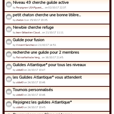
Niveau 49 cherche guilde active
by
Perpignan USAPguest_…
on 02/10/17 22:37.
petit chaton cherche une bonne litière...
by
chaton 1
on 15/10/17 20:35.
Newbie cherche refuge
by
Jean-Sébastien Claud…
on 21/10/17 11:11.
Guilde pour fusion
by
Vincent Sanchez
on 21/10/17 14:51.
recherche une guilde pour 2 membres
by
PatriceNathalie Verg…
on 16/10/17 21:45.
Guildes Atlantique* pour tous les niveaux
by
ubb40
on 24/10/17 10:47.
les Guildes Atlantique* vous attendent
by
ubb40
on 24/10/17 10:46.
Tournois personnalisés
by
ubb40
on 24/10/17 10:46.
Rejoignez les guildes Atlantique*
by
ubb40
on 24/10/17 10:45.