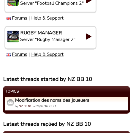
Server "Football Champions 2"
Forums
|
Help & Support
RUGBY MANAGER
Server "Rugby Manager 2"
Forums
|
Help & Support
Latest threads started by NZ BB 10
TOPICS
Modification des noms des joueuers
by
NZ BB 10
on 09/02/16 23:21.
Latest threads replied by NZ BB 10