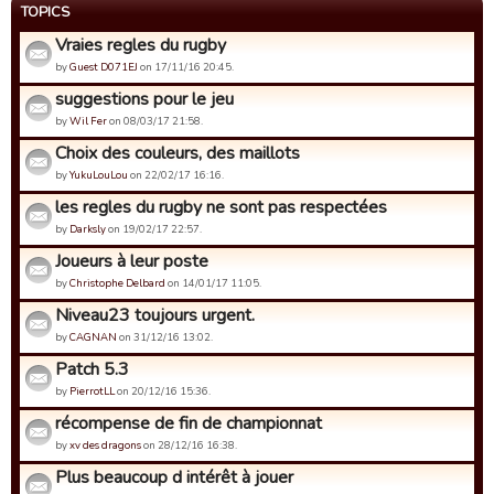
TOPICS
Vraies regles du rugby
by
Guest D071EJ
on 17/11/16 20:45.
suggestions pour le jeu
by
Wil Fer
on 08/03/17 21:58.
Choix des couleurs, des maillots
by
YukuLouLou
on 22/02/17 16:16.
les regles du rugby ne sont pas respectées
by
Darksly
on 19/02/17 22:57.
Joueurs à leur poste
by
Christophe Delbard
on 14/01/17 11:05.
Niveau23 toujours urgent.
by
CAGNAN
on 31/12/16 13:02.
Patch 5.3
by
PierrotLL
on 20/12/16 15:36.
récompense de fin de championnat
by
xv des dragons
on 28/12/16 16:38.
Plus beaucoup d intérêt à jouer