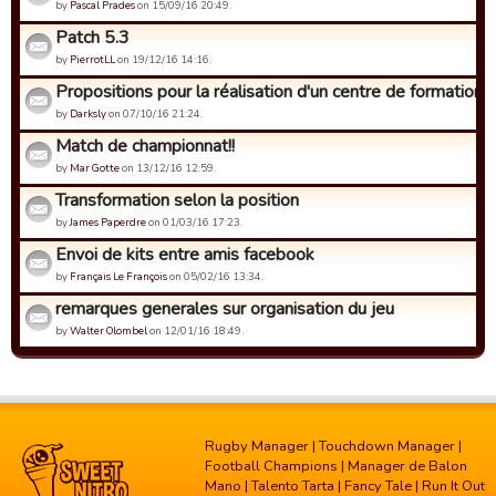
by
Pascal Prades
on 15/09/16 20:49.
Patch 5.3
by
PierrotLL
on 19/12/16 14:16.
Propositions pour la réalisation d'un centre de formation
by
Darksly
on 07/10/16 21:24.
Match de championnat!!
by
Mar Gotte
on 13/12/16 12:59.
Transformation selon la position
by
James Paperdre
on 01/03/16 17:23.
Envoi de kits entre amis facebook
by
Français Le François
on 05/02/16 13:34.
remarques generales sur organisation du jeu
by
Walter Olombel
on 12/01/16 18:49.
Rugby Manager
|
Touchdown Manager
|
Football Champions
|
Manager de Balon
Mano
|
Talento Tarta
|
Fancy Tale
|
Run It Out