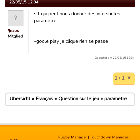
22/05/15 12:34
slt qui peut nous donner des info sur les
parametre
¶nabs
Mitglied
-goole play je clique rien se passe
Gepostet am 22/05/15 12:34.
1 / 1
Übersicht
Français
Question sur le jeu
parametre
Rugby Manager
|
Touchdown Manager
|