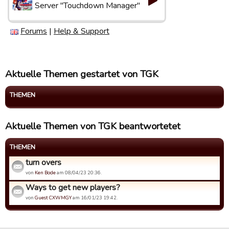
Server "Touchdown Manager"
Forums
|
Help & Support
Aktuelle Themen gestartet von TGK
THEMEN
Aktuelle Themen von TGK beantwortetet
THEMEN
turn overs
von
Ken Bode
am 08/04/23 20:36.
Ways to get new players?
von
Guest CXWMGY
am 16/01/23 19:42.