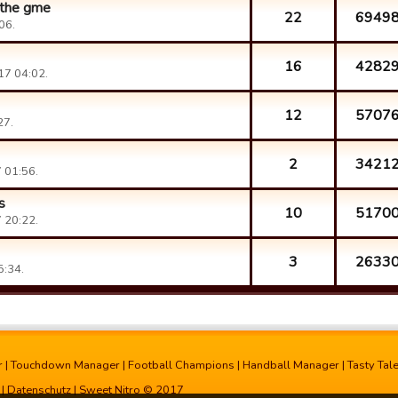
n the gme
22
6949
06.
16
4282
17 04:02.
12
5707
27.
2
3421
 01:56.
s
10
5170
 20:22.
3
2633
5:34.
r
|
Touchdown Manager
|
Football Champions
|
Handball Manager
|
Tasty Tal
|
Datenschutz
| Sweet Nitro © 2017