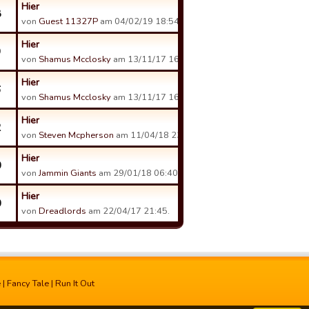
Hier
8
von
Guest 11327P
am 04/02/19 18:54.
Hier
9
von
Shamus Mcclosky
am 13/11/17 16:24.
Hier
6
von
Shamus Mcclosky
am 13/11/17 16:21.
Hier
2
von
Steven Mcpherson
am 11/04/18 23:41.
Hier
0
von
Jammin Giants
am 29/01/18 06:40.
Hier
0
von
Dreadlords
am 22/04/17 21:45.
e
|
Fancy Tale
|
Run It Out