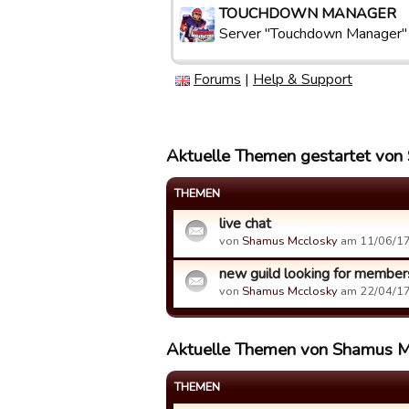
TOUCHDOWN MANAGER
Server "Touchdown Manager"
Forums
|
Help & Support
Aktuelle Themen gestartet von
THEMEN
live chat
von
Shamus Mcclosky
am 11/06/17
new guild looking for member
von
Shamus Mcclosky
am 22/04/17
Aktuelle Themen von Shamus M
THEMEN