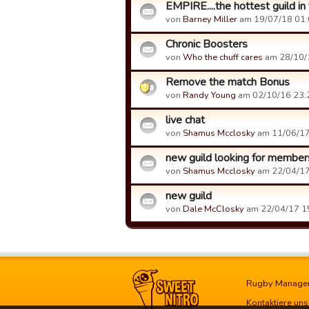
EMPIRE....the hottest guild i
von
Barney Miller
am 19/07/18 01:
Chronic Boosters
von
Who the chuff cares
am 28/10/
Remove the match Bonus
von
Randy Young
am 02/10/16 23:
live chat
von
Shamus Mcclosky
am 11/06/17
new guild looking for member
von
Shamus Mcclosky
am 22/04/17
new guild
von
Dale McClosky
am 22/04/17 1
Rugby Manage
Kontaktiere uns