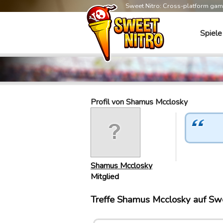
Sweet Nitro: Cross-platform ga
Spiele
Profil von Shamus Mcclosky
Shamus Mcclosky
Mitglied
Treffe Shamus Mcclosky auf Swe