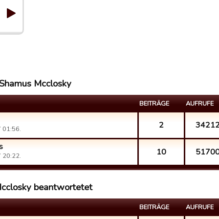
 Shamus Mcclosky
BEITRÄGE
AUFRUFE
2
3421
 01:56.
s
10
5170
 20:22.
cclosky beantwortetet
BEITRÄGE
AUFRUFE