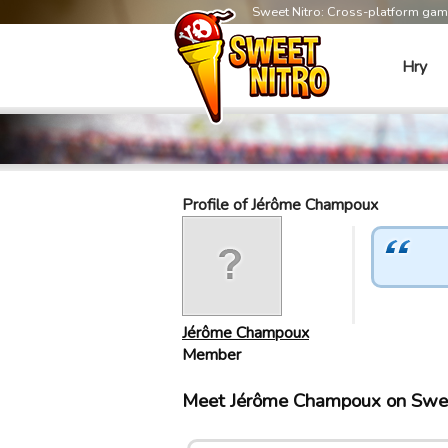
Sweet Nitro: Cross-platform ga
Hry
Profile of Jérôme Champoux
Jérôme Champoux
Member
Meet Jérôme Champoux on Swe