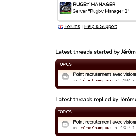
RUGBY MANAGER
Server "Rugby Manager 2"
Forums
|
Help & Support
Latest threads started by Jér
TOPICS
Point recrutement avec visio
by
Jérôme Champoux
on 16/04/17 
Latest threads replied by Jér
TOPICS
Point recrutement avec visio
by
Jérôme Champoux
on 16/04/17 