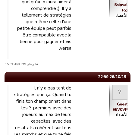
quelqu'un m'aura aider à
Snipval
comprendre ;). Il y a
fcg
tellement de stratégies
الأعضاء
que même celle d'une
petite équipe peut parfois
être compatible avec la
tienne pour gagner et vis
versa.
نشر على 28/09/19 15:59.
26/10/19 22:59
Il n'y a pas tant de
stratégies que ça. Quand tu
finis ton championnat dans
Guest
les 3 premiers avec des
E6V0VP
joueurs au max de leurs
الأعضاء
capacités, avec des
resultats cohérent sur tous
les matchs et que tu te fais