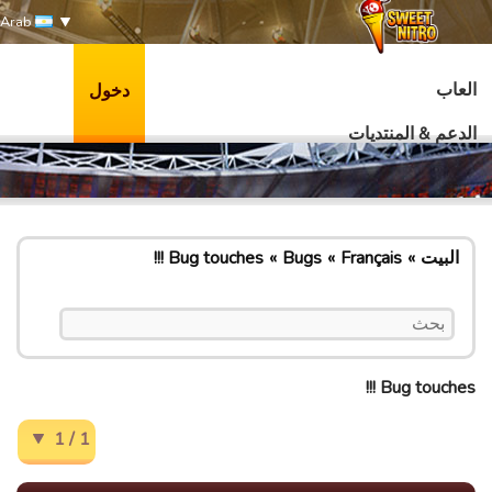
Arab
العاب
دخول
الدعم & المنتديات
البيت
Français
Bugs
Bug touches !!!
Bug touches !!!
1 / 1