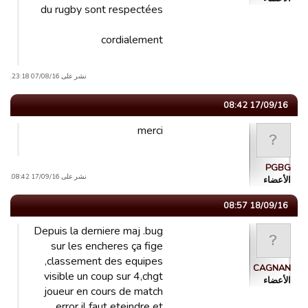
du rugby sont respectées
cordialement
نشر على 07/08/16 23:18.
17/09/16 08:42
merci
PGBG
نشر على 17/09/16 08:42.
الأعضاء
18/09/16 08:57
Depuis la derniere maj .bug
sur les encheres ça fige
,classement des equipes
CAGNAN
visible un coup sur 4,chgt
الأعضاء
joueur en cours de match
error il faut eteindre et