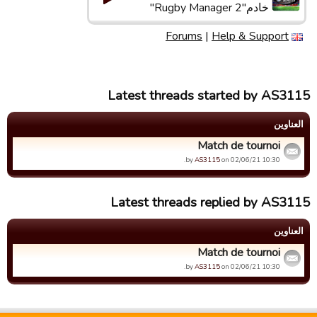
خادم"Rugby Manager 2"
Forums
|
Help & Support
Latest threads started by AS3115
العناوین
Match de tournoi
by
AS3115
on 02/06/21 10:30.
Latest threads replied by AS3115
العناوین
Match de tournoi
by
AS3115
on 02/06/21 10:30.