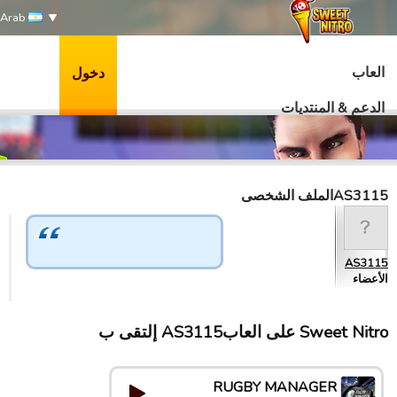
Arab
العاب
دخول
الدعم & المنتديات
AS3115الملف الشخصى
AS3115
الأعضاء
Sweet Nitro علی العابAS3115 إلتقى ب
RUGBY MANAGER