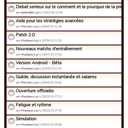
Debat serieux sur le comment et le pourquoi de la prime 
кем
dollard84
в дату 22/02/16 12:18.
Aide pour les stratégies avancées
кем
PierrotLL
в дату 29/06/15 12:18.
Patch 2.0
кем
Muelsaco
в дату 30/09/15 11:24.
Nouveaux matchs d'entraînement
кем
Muelsaco
в дату 23/07/15 17:00.
Version Android - Béta
кем
Muelsaco
в дату 22/05/15 22:33.
Guilde, discussion instantanée et salaires
кем
PierrotLL
в дату 10/04/15 15:54.
Ouverture officielle
кем
Muelsaco
в дату 20/03/15 17:11.
Fatigue et rythme
кем
Muelsaco
в дату 25/02/15 17:30.
Simulation
кем
Muelsaco
в дату 09/02/15 15:34.