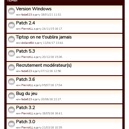
ТЕМЫ
Version Windows
кем
fada623
в дату 18/01/21 11:32.
Patch 2.4
кем
PierrotLL
в дату 24/11/15 16:17.
Tiptop on ne t'oublira jamais
кем
dollard84
в дату 11/04/17 13:44.
Patch 5.3
кем
PierrotLL
в дату 20/12/16 15:36.
Recrutement modérateur(s)
кем
fada623
в дату 07/12/16 12:58.
Patch 3.6
кем
PierrotLL
в дату 05/07/16 17:04.
Bug du jeu
кем
fada623
в дату 20/06/16 22:27.
Patch 3.2
кем
PierrotLL
в дату 18/05/16 16:41.
Patch 3.0
кем
PierrotLL
в дату 21/03/16 10:39.