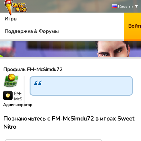
Russian
Игры
Войт
Поддержка & Форумы
Профиль FM-McSimdu72
FM-
McSimdu72
Администратор
Познакомьтесь с FM-McSimdu72 в играх Sweet
Nitro