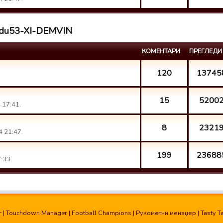
nedu53-XI-DEMVIN
КОМЕНТАРИ
ПРЕГЛЕДИ
120
13745
15
5200
 17:41.
8
2321
 21:47.
199
23688
:33.
r
|
Touchdown Manager
|
Football Champions
|
Рукометни менаџер
|
Tasty T