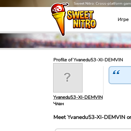
Sweet Nitro: Cross-platform ga
Игре
Profile of Yvanedu53-XI-DEMVIN
Yvanedu53-XI-DEMVIN
Члан
Meet Yvanedu53-XI-DEMVIN on