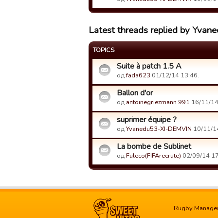
Latest threads replied by Yva
TOPICS
Suite à patch 1.5 A
од
fada623
01/12/14 13:46.
Ballon d'or
од
antoinegriezmann 991
16/11/14
suprimer équipe ?
од
Yvanedu53-XI-DEMVIN
10/11/14
La bombe de Sublinet
од
Fuleco(FIFArecrute)
02/09/14 17
Rugby Manage