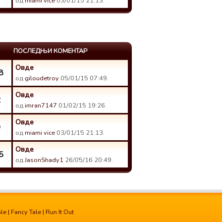
од
miami vice
03/01/15 21:13.
ПОСЛЕДЊИ КОМЕНТАР
Овде
8
од
giloudetroy
05/01/15 07:49.
Овде
2
од
imran7147
01/02/15 19:26.
Овде
9
од
miami vice
03/01/15 21:13.
Овде
5
од
JasonShady1
26/05/16 20:49.
ale
|
Fancy Tale
|
Run It Out