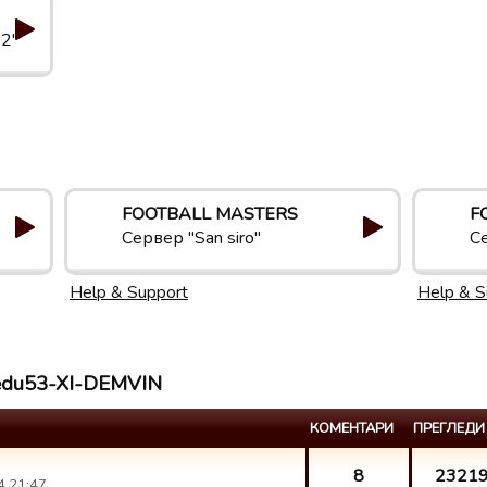
 2"
FOOTBALL MASTERS
F
Сервер "San siro"
С
Help & Support
Help & S
anedu53-XI-DEMVIN
КОМЕНТАРИ
ПРЕГЛЕДИ
8
2321
 21:47.