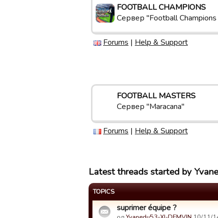
FOOTBALL CHAMPIONS
Сервер "Football Champions
Forums
|
Help & Support
FOOTBALL MASTERS
Сервер "Maracana"
Forums
|
Help & Support
Latest threads started by Yv
TOPICS
suprimer équipe ?
од
Yvanedu53-XI-DEMVIN
10/11/14