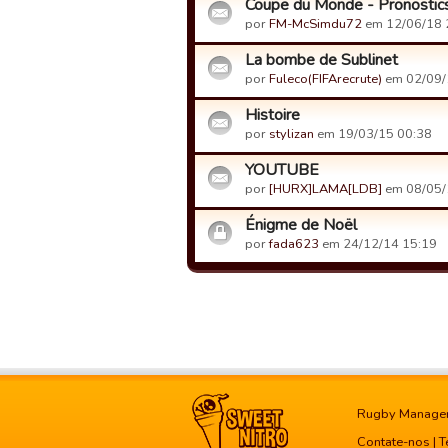
Coupe du Monde - Pronostic
por
FM-McSimdu72
em 12/06/18 
La bombe de Sublinet
por
Fuleco(FIFArecrute)
em 02/09/
Histoire
por
stylizan
em 19/03/15 00:38
YOUTUBE
por
[HURX]LAMA[LDB]
em 08/05/
Énigme de Noël
por
fada623
em 24/12/14 15:19
Rugby Manage
Contate-nos
|
T