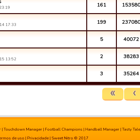
s
161
15358
23:19
199
23708
14 17:33
5
40072
2
38283
15 13:52
3
35264
r
|
Touchdown Manager
|
Football Champions
|
Handball Manager
|
Tasty Tal
ermos de uso
|
Privacidade
| Sweet Nitro © 2017