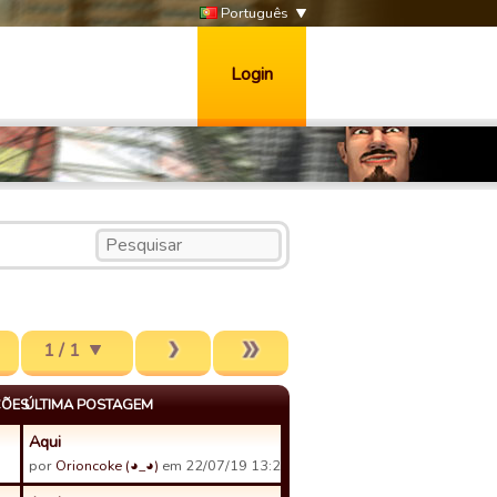
Português
Login
1 / 1
ÇÕES
ÚLTIMA POSTAGEM
Aqui
por
Orioncoke (◕_◕)
em 22/07/19 13:21