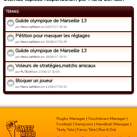
TEMAS
Guilde olympique de Marseille 13
por
Manu LeMalin
em 04/07/17 18:34
Pétition pour masquer les réglages
por
Manu LeMalin
em 20/06/17 00:39
Guilde olympique de Marseille 13
por
Manu LeMalin
em 18/06/17 19:51
Voleurs de stratégies,matchs amicaux
por
PL TEAM
em 17/06/17 10:05
Bloquer un joueur
por
Manu LeMalin
em 12/06/17 00:32
Rugby Manager
|
Touchdown Manager
|
Football Champions
|
Handball Manager
|
Tasty Tale
|
Fancy Tale
|
Run It Out