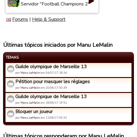
Servidor "Football Champions 2"
Forums
|
Help & Support
Últimas tópicos iniciados por Manu LeMalin
TEMAS
Guilde olympique de Marseille 13
por
Manu LeMalin
em 04/07/17 18:34
Pétition pour masquer les réglages
por
Manu LeMalin
em 20/06/17 00:39
Guilde olympique de Marseille 13
por
Manu LeMalin
em 18/06/17 19:51
Bloquer un joueur
por
Manu LeMalin
em 12/06/17 00:32
Últimas tópicos responderam por Manu LeMalin