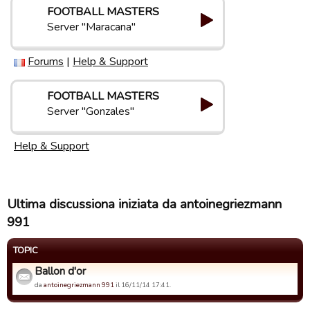
FOOTBALL MASTERS
Server "Maracana"
Forums
|
Help & Support
FOOTBALL MASTERS
Server "Gonzales"
Help & Support
Ultima discussiona iniziata da antoinegriezmann
991
TOPIC
Ballon d'or
da
antoinegriezmann 991
il 16/11/14 17:41.