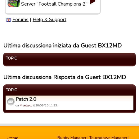
Server "Football Champions 2"
Forums
|
Help & Support
Ultima discussiona iniziata da Guest BX12MD
TOPIC
Ultima discussiona Risposta da Guest BX12MD
TOPIC
Patch 2.0
da
Muelsaco
il 30/09/15 11:23.
Rugby Manager
|
Touchdown Manager
|