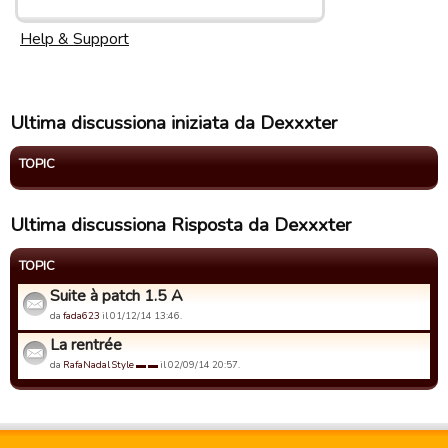
Help & Support
Ultima discussiona iniziata da Dexxxter
TOPIC
Ultima discussiona Risposta da Dexxxter
TOPIC
Suite à patch 1.5 A
da
fada623
il 01/12/14 13:46.
La rentrée
da
RafaNadal Style ▬ ▬
il 02/09/14 20:57.