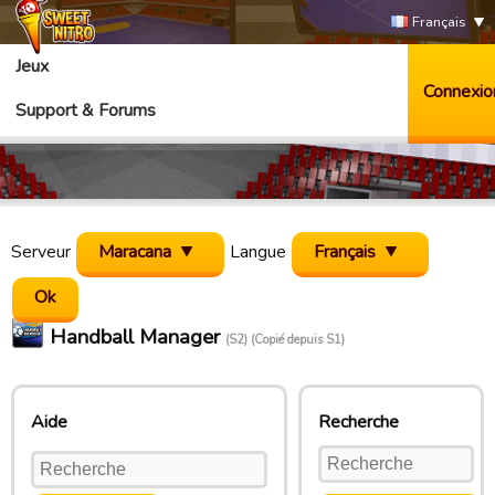
Français
Jeux
Connexio
Support & Forums
Serveur
Maracana
Langue
Français
Handball Manager
(S2) (Copié depuis S1)
Aide
Recherche