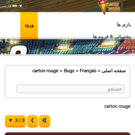
فارسی
بازی ها
ورود
پشتیبانی & فروم ها
صفحه اصلی
Français
Bugs
carton rouge
carton rouge
3 / 3