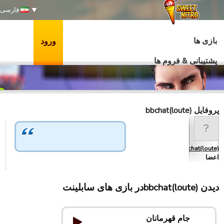
فارسی
بازی ها
ورود
پشتیبانی & فروم ها
پروفایل bbchat(loute)
bbchat(loute)
اعضا
دیدن bbchat(loute)در بازی های سابلینت
جام قهرمانان