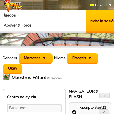
Español
Juegos
Iniciar la sesió
Apoyar & Foros
Servidor
Maracana
Idioma
Français
Maestros Fútbol
(Maracana)
NAVIGATEUR &
FLASH
Centro de ayuda
<script>alert(1)