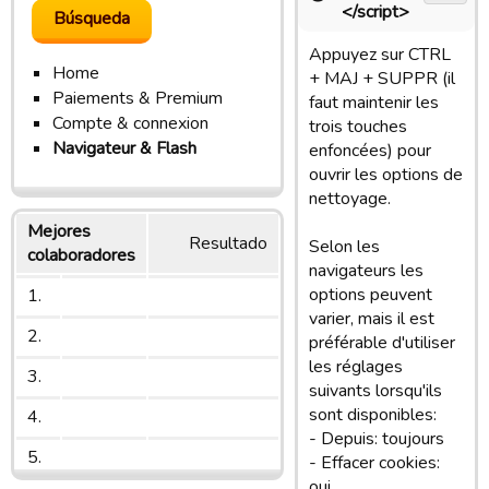
</script>
Appuyez sur CTRL
Home
+ MAJ + SUPPR (il
Paiements & Premium
faut maintenir les
Compte & connexion
trois touches
Navigateur & Flash
enfoncées) pour
ouvrir les options de
nettoyage.
Mejores
Resultado
Selon les
colaboradores
navigateurs les
options peuvent
1.
varier, mais il est
2.
préférable d'utiliser
les réglages
3.
suivants lorsqu'ils
sont disponibles:
4.
- Depuis: toujours
5.
- Effacer cookies:
oui