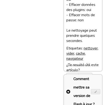
- Effacer données
des plugins: oui
- Effacer mots de
passe: non
Le nettoyage peut
prendre quelques
secondes.
Etiquetas:
nettoyer
,
vider
,
cache
,
navigateur
¿Te resultó útil este
Última actualización: 03/07/19 20:03
artículo?
Sí
No
Comment
mettre sa
version de
Flash à jour ?