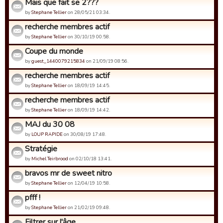
Mais que fait se 2???
by
Stephane Tellier
on 28/05/21 03:34.
recherche membres actif
by
Stephane Tellier
on 30/10/19 00:58.
Coupe du monde
by
guest_1440079215834
on 21/09/19 08:56.
recherche membres actif
by
Stephane Tellier
on 18/09/19 14:45.
recherche membres actif
by
Stephane Tellier
on 18/09/19 14:42.
MAJ du 30 08
by
LOUP RAPIDE
on 30/08/19 17:48.
Stratégie
by
Michel Teirbrood
on 02/10/18 13:41.
bravos mr de sweet nitro
by
Stephane Tellier
on 12/04/19 10:58.
pfff !
by
Stephane Tellier
on 21/02/19 09:48.
Filtrer sur l'âge