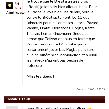
Je trouve que le Brésil a un très gros
FM-
effectif, je les vois bien aller au bout. Pour
McSimdu72
la France je vois bien une demie, perdue
Administrator
contre le Brésil justement. Le 11 que
j'aimerais pour le 1er match : Lloris, Pavard,
Varane, Umtiti, Hernandez, Pogba, Kanté,
Thauvin, Lemar, Griezmann, Giroud. Je
pense que Tolisso est plus en forme que
Pogba mais contre l'Australie qui va
certainement jouer bas Pogba peut faire
plus de différences individuelles et a priori
les milieux n'auront pas besoin de
défendre.
Allez les Bleus !
Posted on 13/06/18 23:33.
14/06/18 12:48
Vous êtes optimiste pour les Bleus
!