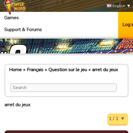
English
Games
Log i
Support & Forums
Home
Français
Question sur le jeu
arret du jeux
arret du jeux
1 / 1