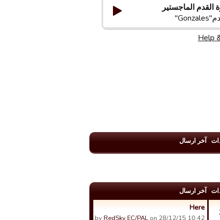
 القدم الماجستير
Gonzale"
Help 
ات
آخر ارسال
ات
آخر ارسال
Here
by
RedSky EC/PAL
on 28/12/15 10:42.