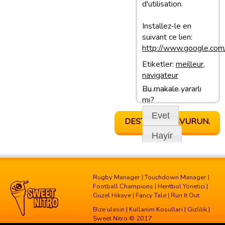
d'utilisation.
Installez-le en
suivant ce lien:
http://www.google.com
Etiketler:
meilleur
,
navigateur
Bu makale yararlı
Son update: 27/01/13 13:40
mı?
Evet
DESTEGE BASVURUN.
Hayir
Rugby Manager
|
Touchdown Manager
|
Football Champions
|
Hentbol Yönetici
|
Güzel Hikaye
|
Fancy Tale
|
Run It Out
Bize ulasin
|
Kullanim Kosullari
|
Gizlilik
|
Sweet Nitro © 2017