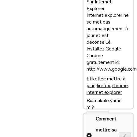
Sur Internet
Explorer:
Internet explorer ne
se met pas
automatiquement à
jour et est
déconseillé.
Installez Google
Chrome
gratuitement ici:
http://www.google.com
Etiketler:
mettre à
jour
,
firefox
,
chrome
,
internet explorer
Bu makale yararlı
Son update: 27/01/13 13:36
mı?
Evet
Comment
Hayir
mettre sa