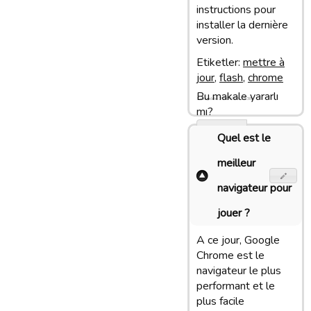
instructions pour
installer la dernière
version.
Etiketler:
mettre à
jour
,
flash
,
chrome
Bu makale yararlı
Son update: 27/01/13 13:38
mı?
Evet
Quel est le
Hayir
meilleur
navigateur pour
jouer ?
A ce jour, Google
Chrome est le
navigateur le plus
performant et le
plus facile