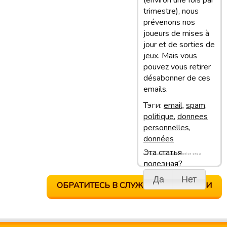
(environ une fois par
trimestre), nous
prévenons nos
joueurs de mises à
jour et de sorties de
jeux. Mais vous
pouvez vous retirer
désabonner de ces
emails.
Тэги:
email
,
spam
,
politique
,
donnees
personnelles
,
données
Эта статья
Последнее обновление: 19/03/13 13:29
полезная?
Да
Нет
ОБРАТИТЕСЬ В СЛУЖБУ ПОДДЕРЖКИ