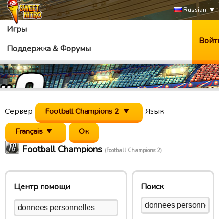
Russian
Игры
Войт
Поддержка & Форумы
Сервер
Football Champions 2
Язык
Français
Football Champions
(Football Champions 2)
Центр помощи
Поиск